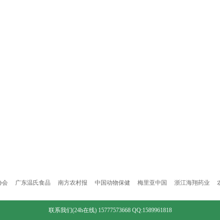
协会
广东温氏食品
南方农村报
中国动物保健
梅里亚中国
浙江海翔药业
联系我们(24h在线) 15777573668 QQ:1589961818