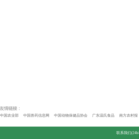
中国农业部
中国兽药信息网
中国动物保健品协会
广东温氏食品
南方农村报
联系我们(24h在线