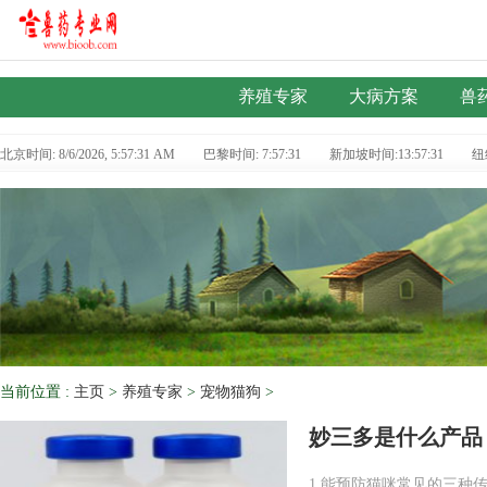
养殖专家
大病方案
兽
北京时间: 8/6/2026, 5:57:31 AM
巴黎时间: 7:57:31
新加坡时间:13:57:31
纽
当前位置 :
主页
>
养殖专家
>
宠物猫狗
>
妙三多是什么产品
1.能预防猫咪常见的三种