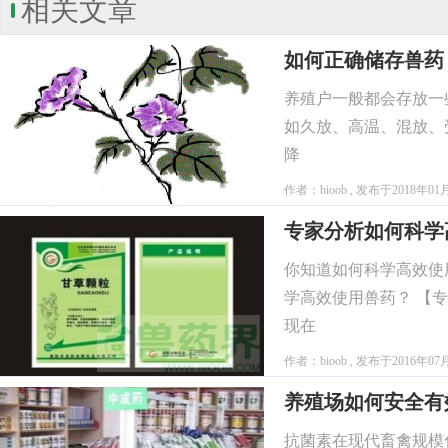
相关文章
如何正确储存兽药
养殖户一般都会存放一
如久放、高温、混放、
降
作者：bioob , 发布于2018年01
专家分析如何科学
你知道如何科学高效使
学高效使用兽药？ 【
现在
作者：bioob , 发布于2016年07
养殖场如何安全有
抗菌素在现代畜禽规模