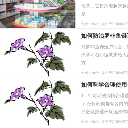
优势，它扮演着越来越
是：
作者：bioob , 发布于2016年07
如何防治罗非鱼链
对罗非鱼养殖户而言，
天学习啦小编就来给大
方
作者：bioob , 发布于2016年07
如何科学合理使用
1．针对动物病情合理
了,任何药物都有各自
后必须按适应症选择作
药物。 如抗菌
作者：bioob , 发布于2016年07